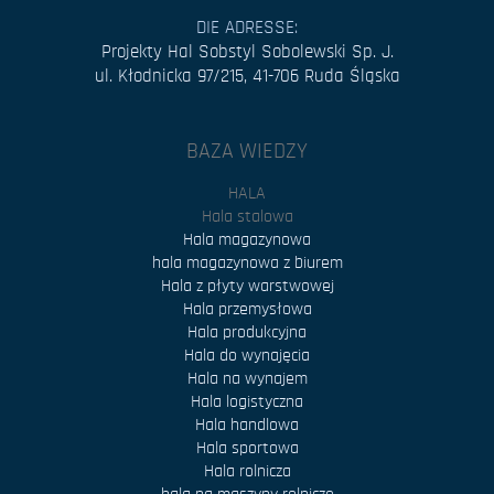
DIE ADRESSE:
Projekty Hal Sobstyl Sobolewski Sp. J.
ul. Kłodnicka 97/215, 41-706 Ruda Śląska
BAZA WIEDZY
HALA
Hala stalowa
Hala magazynowa
hala magazynowa z biurem
Hala z płyty warstwowej
Hala przemysłowa
Hala produkcyjna
Hala do wynajęcia
Hala na wynajem
Hala logistyczna
Hala handlowa
Hala sportowa
Hala rolnicza
hala na maszyny rolnicze