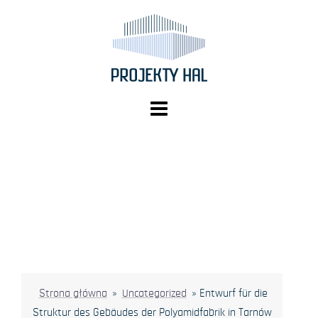
Springe
zum
Inhalt
Strona główna
»
Uncategorized
»
Entwurf für die
Struktur des Gebäudes der Polyamidfabrik in Tarnów