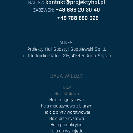
kontakt@projektyhal.pl
NAPISZ:
+48 888 20 30 40
ZADZWOŃ:
+48 788 660 026
ADRES:
Projekty Hal Sobstyl Sobolewski Sp. J.
ul. Kłodnicka 97 lok. 215, 41-706 Ruda Śląska
BAZA WIEDZY
HALA
Hala stalowa
Hala magazynowa
hala magazynowa z biurem
Hala z płyty warstwowej
Hala przemysłowa
Hala produkcyjna
Hala do wynajęcia