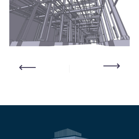
⟶
⟵
Post
navigation